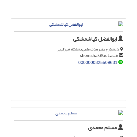
ابوالفضل کیاشمشکی
دانشیار و عضو هیات علمی دانشگاه امیرکبیر
aut.ac.ir
shemshak
0000000325509631
مسلم محمدی