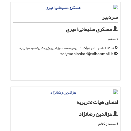
سردبیر
عسکری سلیمانی امیری
فلسفه
استاد تمام و عضو هیأت علمی موسسه آموزشی و پژوهشی امام خمینی ره
mihanmail.ir
solymaniaskari
اعضای هیات تحریریه
عزالدین رضانژاد
فلسفه و کلام