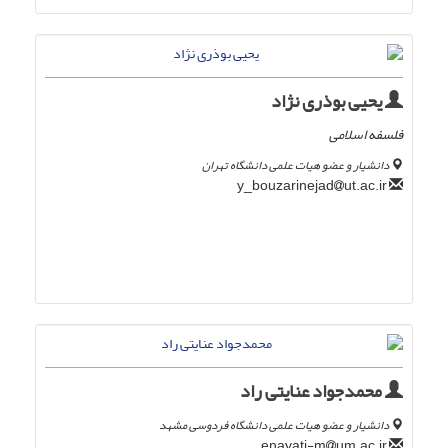
یحیی بوذری نژاد
فلسفه اسلامی
دانشیار و عضو هیات علمی دانشگاه تهران
ut.ac.ir
y_bouzarinejad
محمدجواد عنایتی راد
دانشیار و عضو هیات علمی دانشگاه فردوسی مشهد
um.ac.ir
enayati-m