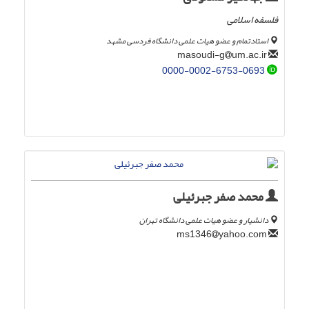
فلسفه اسلامی
استادتمام و عضو هیات علمی دانشگاه فردسی مشهد
um.ac.ir
masoudi-g
0000-0002-6753-0693
محمد صفر جبرئیلی
دانشیار و عضو هیات علمی دانشگاه تهران
yahoo.com
ms1346