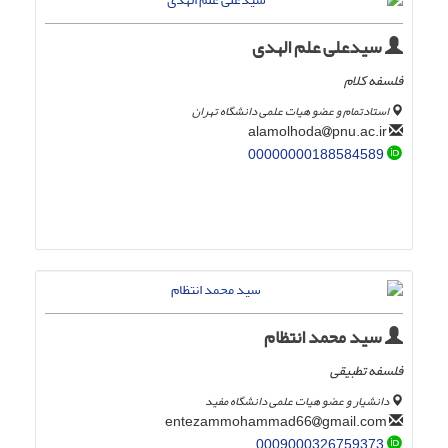
سیدعلی علم الهدی
فلسفه کلام
استادتمام و عضو هیات علمی دانشگاه تهران
pnu.ac.ir
alamolhoda
00000000188584589
سید محمد انتظام
فلسفه تطبیقی
دانشیار و عضو هیات علمی دانشگاه مفید
gmail.com
entezammohammad66
0009000326759373