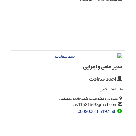
مدیر علمی و اجرایی
احمد سعادت
فلسفه اسلامی
استادیار و عضو هیات علمی جامعه المصطفی
gmail.com
as1152150
0009000185197898