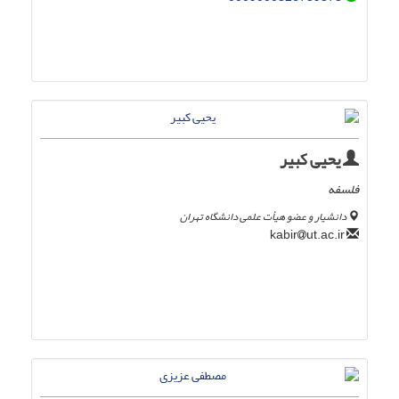
یحیی کبیر
فلسفه
دانشیار و عضو هیأت علمی دانشگاه تهران
ut.ac.ir
kabir