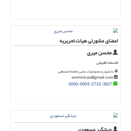
اعضای مشورتی هیات تحریریه
محسن میری
فلسفه تطبیقی
دانشیار و عضو هیات علمی جامعه المصطفی
gmail.com
smmiriicas
0000-0003-2715-3827
جهانگیر مسعودی