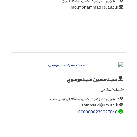
دانشیار و عضو هیات علمی دانشگاه تهران
ut.ac.ir
mo.mohammadi
سیدحسین سیدموسوی
فلسفه اسلامی
دانشیار و عضو هیات علمی دانشگاه فردوسی مشهد
um.ac.ir
shmosavi
0000000239027046